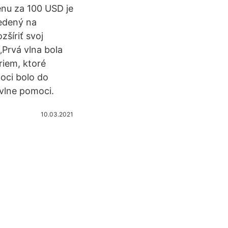
enu za 100 USD je
vedený na
šíriť svoj
„Prvá vlna bola
riem, ktoré
moci bolo do
 vlne pomoci.
10.03.2021