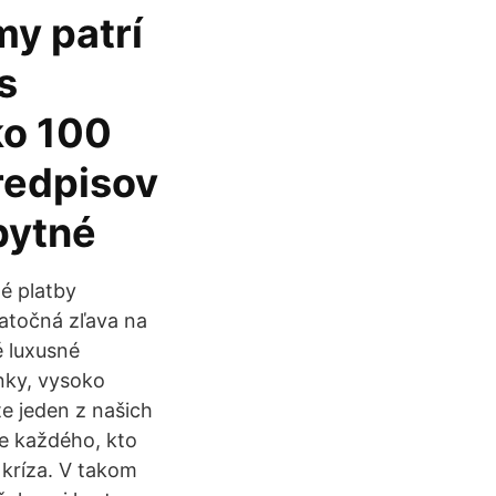
my patrí
s
ko 100
redpisov
bytné
é platby
atočná zľava na
é luxusné
nky, vysoko
e jeden z našich
 každého, kto
 kríza. V takom