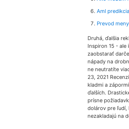
Aml predikci
Prevod meny 
Druhá, ďalšia rek
Inspiron 15 - al
zaobstarať darče
nápady na drobné
ne neutratíte via
23, 2021 Recenzi
kladmi a záporm
ďalších. Drastick
prísne požiadavk
dolárov pre ľudí,
nezakladajú na 