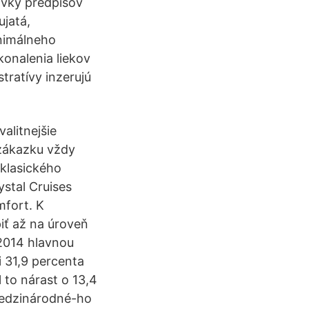
avky predpisov
ujatá,
inimálneho
onalenia liekov
tratívy inzerujú
alitnejšie
 zákazku vždy
 klasického
ystal Cruises
mfort. K
piť až na úroveň
 2014 hlavnou
 31,9 percenta
 to nárast o 13,4
 medzinárodné-ho