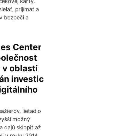
čekovej karty.
elať, prijímať a
v bezpečí a
les Center
polečnost
v oblasti
án investic
igitálního
žierov, lietadlo
jvyšší možný
 dajú sklopiť až
li v ro-ku 2014