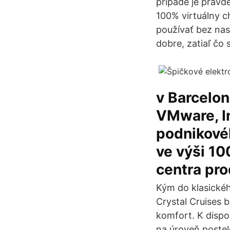
prípade je pravd
100% virtuálny ch
používať bez nas
dobre, zatiaľ čo
v Barcelon
VMware, In
podnikovéh
ve výši 10
centra pro
Kým do klasickéh
Crystal Cruises b
komfort. K dispoz
na úroveň postel