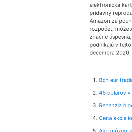
elektronická kar
prídavný reprodu
Amazon za pouhýc
rozpočet, môžete
značne úspešná, v
podnikajú v tejto
decembra 2020. V
Bch eur trad
45 dolárov v
Recenzia blo
Cena akcie io
Ako môžem k