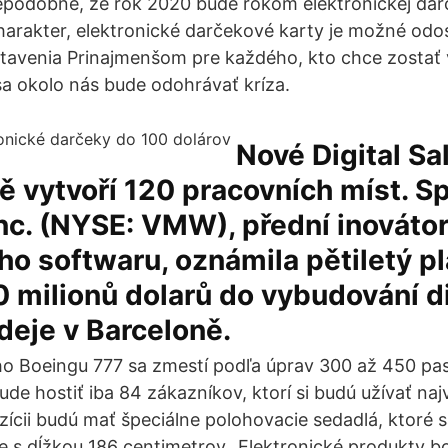
epodobné, že rok 2020 bude rokom elektronickej dar
arakter, elektronické darčekové karty je možné odosi
tavenia Prinajmenšom pre každého, kto chce zostať 
 sa okolo nás bude odohrávať kríza.
Nové Digital Sa
ě vytvoří 120 pracovních míst. S
c. (NYSE: VMW), přední inovátor 
o softwaru, oznámila pětiletý pl
0 milionů dolarů do vybudování d
deje v Barceloně.
o Boeingu 777 sa zmestí podľa úprav 300 až 450 pasa
ude hostiť iba 84 zákazníkov, ktorí si budú užívať na
ícii budú mať špeciálne polohovacie sedadlá, ktoré sa
e s dĺžkou 186 centimetrov „Elektronické produkty bo