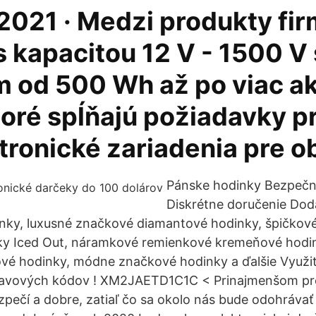
2021 · Medzi produkty fir
s kapacitou 12 V - 1500 V 
 od 500 Wh až po viac a
oré spĺňajú požiadavky p
tronické zariadenia pre o
Pánske hodinky Bezpečn
Diskrétne doručenie Dod
nky, luxusné značkové diamantové hodinky, špičkov
y Iced Out, náramkové remienkové kremeňové hodi
vé hodinky, módne značkové hodinky a ďalšie Využit
avových kódov ! XM2JAETD1C1C < Prinajmenšom pre
zpečí a dobre, zatiaľ čo sa okolo nás bude odohrávať