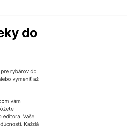
eky do
 pre rybárov do
alebo vymeniť až
s.com vám
môžete
 editora. Vaše
udúcnosti. Každá