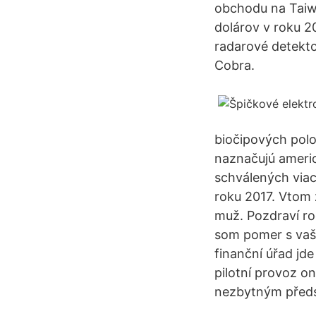
obchodu na Taiw
dolárov v roku 20
radarové detekt
Cobra.
biočipových polo
naznačujú americ
schválených viac
roku 2017. Vtom
muž. Pozdraví rod
som pomer s vašo
finanční úřad jde
pilotní provoz o
nezbytným předst