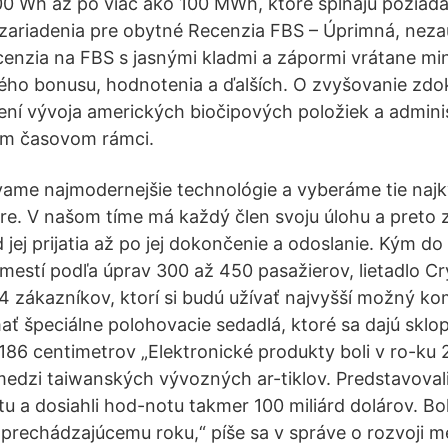
0 Wh až po viac ako 100 MWh, ktoré spĺňajú požiad
 zariadenia pre obytné Recenzia FBS – ️Úprimná, neza
cenzia na FBS s jasnými kladmi a zápormi vrátane m
ho bonusu, hodnotenia a ďalších. O zvyšovanie zdok
dení vývoja amerických biočipových položiek a adminis
om časovom rámci.
vame najmodernejšie technológie a vyberáme tie najkv
ere. V našom tíme má každý člen svoju úlohu a preto
d jej prijatia až po jej dokončenie a odoslanie. Kým do
mestí podľa úprav 300 až 450 pasažierov, lietadlo Cr
84 zákazníkov, ktorí si budú užívať najvyšší možný ko
ať špeciálne polohovacie sedadlá, ktoré sa dajú sklo
 186 centimetrov „Elektronické produkty boli v ro-ku
edzi taiwanských vývozných ar-tiklov. Predstavovali
u a dosiahli hod-notu takmer 100 miliárd dolárov. Bol
 prechádzajúcemu roku,“ píše sa v správe o rozvoji