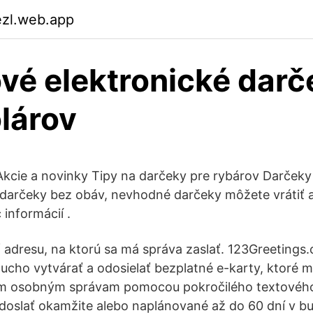
ezl.web.app
vé elektronické darč
lárov
kcie a novinky Tipy na darčeky pre rybárov Darčeky
darčeky bez obáv, nevhodné darčeky môžete vrátiť 
 informácií .
 adresu, na ktorú sa má správa zaslať. 123Greeting
cho vytvárať a odosielať bezplatné e-karty, ktoré 
jim osobným správam pomocou pokročilého textového
oslať okamžite alebo naplánované až do 60 dní v b