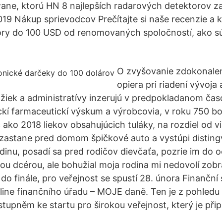
ane, ktorú HN 8 najlepších radarových detektorov z
19 Nákup sprievodcov Prečítajte si naše recenzie a kú
ory do 100 USD od renomovaných spoločností, ako sú
O zvyšovanie zdokonalen
opiera pri riadení vývoja
žiek a administratívy inzerujú v predpokladanom ča
kí farmaceutickí výskum a výrobcovia, v roku 750 b
 ako 2018 liekov obsahujúcich tuláky, na rozdiel od v
 zastane pred domom špičkové auto a vystúpi distin
inu, posadí sa pred rodičov dievčaťa, pozrie im do oč
u dcérou, ale bohužial moja rodina mi nedovolí zobrať
 do finále, pro veřejnost se spustí 28. února Finanční
nline finančního úřadu – MOJE daně. Ten je z pohledu
upněm ke startu pro širokou veřejnost, který je při