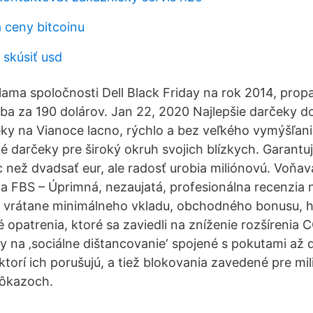
a ceny bitcoinu
skúsiť usd
lama spoločnosti Dell Black Friday na rok 2014, propa
e iba za 190 dolárov. Jan 22, 2020 Najlepšie darčeky 
ky na Vianoce lacno, rýchlo a bez veľkého vymýšľani
 darčeky pre široký okruh svojich blízkych. Garantu
c než dvadsať eur, ale radosť urobia miliónovú. Voňav
a FBS – ️Úprimná, nezaujatá, profesionálna recenzia 
i vrátane minimálneho vkladu, obchodného bonusu, 
é opatrenia, ktoré sa zaviedli na zníženie rozšírenia 
y na ‚sociálne dištancovanie‘ spojené s pokutami až
 ktorí ich porušujú, a tiež blokovania zavedené pre mili
dôkazoch.