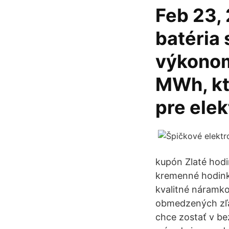
Feb 23, 
batéria 
výkonom
MWh, kt
pre elek
kupón Zlaté hodi
kremenné hodink
kvalitné náramko
obmedzených zľ
chce zostať v be