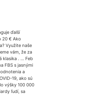
guje ďalší
do 20 € Ako
a? Využite naše
jeme vám, že za
á klasika . … Feb
na FBS s jasnými
hodnotenia a
COVID-19, ako sú
 do výšky 100 000
ardy ľudí, sa