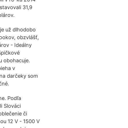
tavovali 31,9
lárov.
je už dlhodobo
ookov, obzvlášť,
rov - Ideálny
špičkové
ju obohacuje.
bieha v
y na darčeky som
čné.
ne. Podľa
i Slováci
blečenie či
tou 12 V - 1500 V