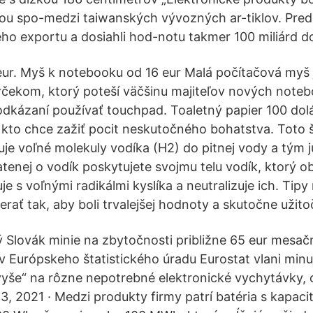
ou spo-medzi taiwanských vývozných ar-tiklov. Preds
ho exportu a dosiahli hod-notu takmer 100 miliárd do
ur. Myš k notebooku od 16 eur Malá počítačová myš 
čekom, ktorý poteší väčšinu majiteľov nových noteb
 odkázaní používať touchpad. Toaletný papier 100 dolá
 kto chce zažiť pocit neskutočného bohatstva. Toto 
uje voľné molekuly vodíka (H2) do pitnej vody a tým 
tenej o vodík poskytujete svojmu telu vodík, ktorý o
e s voľnými radikálmi kyslíka a neutralizuje ich. Tip
berať tak, aby boli trvalejšej hodnoty a skutočne užito
 Slovák minie na zbytočnosti približne 65 eur mesač
v Európskeho štatistického úradu Eurostat vlani minul
vyše“ na rôzne nepotrebné elektronické vychytávky, o
3, 2021 · Medzi produkty firmy patrí batéria s kapaci