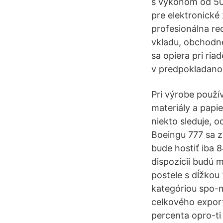
s výkonom od 50
pre elektronické
profesionálna re
vkladu, obchodné
sa opiera pri ria
v predpokladan
Pri výrobe použí
materiály a papi
niekto sleduje, o
Boeingu 777 sa z
bude hostiť iba 
dispozícii budú m
postele s dĺžkou
kategóriou spo-m
celkového export
percenta opro-ti