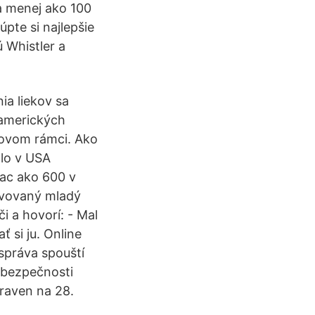
a menej ako 100
pte si najlepšie
 Whistler a
ia liekov sa
 amerických
sovom rámci. Ako
olo v USA
iac ako 600 v
gvovaný mladý
i a hovorí: - Mal
 si ju. Online
 správa spouští
 bezpečnosti
praven na 28.