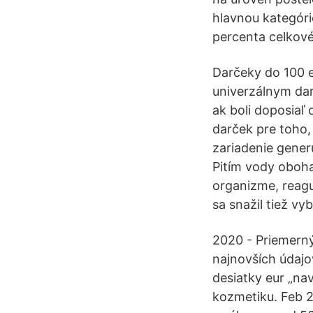
hlavnou kategóri
percenta celkové
Darčeky do 100 e
univerzálnym dar
ak boli doposiaľ
darček pre toho,
zariadenie gener
Pitím vody oboha
organizme, reaguj
sa snažil tiež vy
2020 - Priemerný
najnovších údajo
desiatky eur „na
kozmetiku. Feb 2