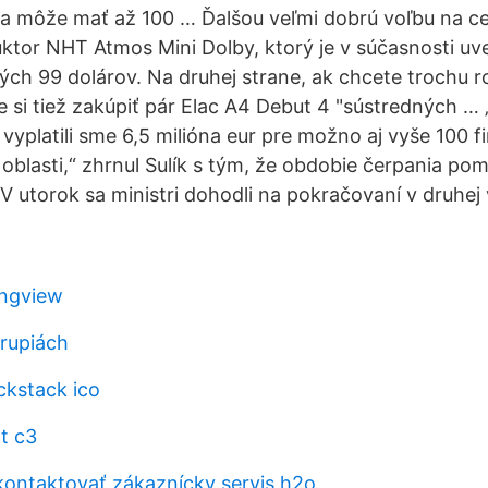
ta môže mať až 100 … Ďalšou veľmi dobrú voľbu na c
ktor NHT Atmos Mini Dolby, ktorý je v súčasnosti u
h 99 dolárov. Na druhej strane, ak chcete trochu roz
 si tiež zakúpiť pár Elac A4 Debut 4 "sústredných … 
yplatili sme 6,5 milióna eur pre možno aj vyše 100 fi
 oblasti,“ zhrnul Sulík s tým, že obdobie čerpania po
 utorok sa ministri dohodli na pokračovaní v druhej
ingview
 rupiách
ckstack ico
t c3
ontaktovať zákaznícky servis h2o