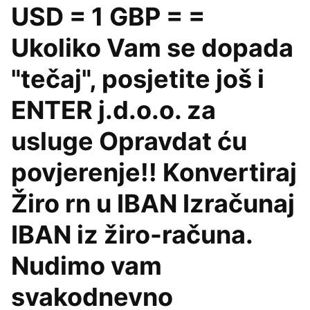
USD = 1 GBP = =
Ukoliko Vam se dopada
"tečaj", posjetite još i
ENTER j.d.o.o. za
usluge Opravdat ću
povjerenje!! Konvertiraj
Žiro rn u IBAN Izračunaj
IBAN iz žiro-računa.
Nudimo vam
svakodnevno