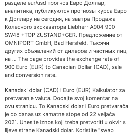
разделе eur/usd прогноз Евро Доллар,
аналитика, публикуются прогнозы курса Евро
к Доллару на сегодня, на завтра Продажа
Колесного экскаватора Liebherr A904 900
SW48 +TOP ZUSTAND+GER. Предложение от
OMNIPORT GmbH, Bad Hersfeld. Тысячи
других объявлений от дилеров и частных лиц
на … The page provides the exchange rate of
900 Euro (EUR) to Canadian Dollar (CAD), sale
and conversion rate.
Kanadski dolar (CAD) i Euro (EUR) Kalkulator za
pretvaranje valuta. Dodajte svoj komentar na
ovu stranicu. To Kanadski dolar i Euro pretvarača
je do danas uz kamatne stope od 22 veljača
2021. Unesite iznos koji treba pretvoriti u okvir s
lijeve strane Kanadski dolar. Koristite "swap