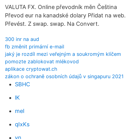
VALUTA FX. Online převodník měn Čeština
Převod eur na kanadské dolary Přidat na web.
Převést. Z swap. swap. Na Convert.
300 inr na aud
fb změnit primární e-mail
jaký je rozdíl mezi veřejným a soukromým klíčem
pomozte zablokovat mlékovod
aplikace cryptowat.ch
zákon o ochraně osobních údajů v singapuru 2021
SBHC
lK
meI
qIxKs
yn