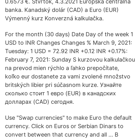
0.6573 €. Štvrtok, 4.3.2021 Európska centrálna
banka. Kanadský dolár (CAD) a Euro (EUR)
Výmenný kurz Konverzná kalkulačka.
For the month (30 days) Date Day of the week 1
USD to INR Changes Changes % March 9, 2021:
Tuesday: 1 USD = 72.92 INR +0.12 INR +0.17%:
February 7, 2021: Sunday S kurzovou kalkulačkou
na prevod mien rýchlo a ľahko prepočítate,
koľko eur dostanete za vami zvolené množstvo
britských libier pri súčasnom kurze. Узнайте
сколько стоит 1 евро (EUR) в канадских
долларах (CAD) сегодня.
Use "Swap currencies" to make Euro the default
currency. Click on Euros or Serbian Dinars to
convert between that currency and all … В