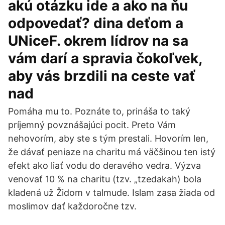
akú otázku ide a ako na ňu
odpovedať? dina deťom a
UNiceF. okrem lídrov na sa
vám darí a spravia čokoľvek,
aby vás brzdili na ceste vať
nad
Pomáha mu to. Poznáte to, prináša to taký
príjemný povznášajúci pocit. Preto Vám
nehovorím, aby ste s tým prestali. Hovorím len,
že dávať peniaze na charitu má väčšinou ten istý
efekt ako liať vodu do deravého vedra. Výzva
venovať 10 % na charitu (tzv. „tzedakah) bola
kladená už Židom v talmude. Islam zasa žiada od
moslimov dať každoročne tzv.