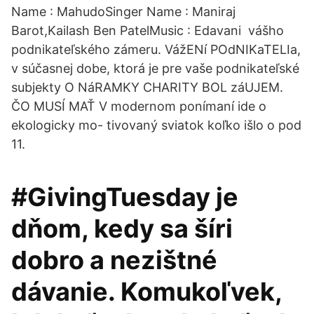
Name : MahudoSinger Name : Maniraj
Barot,Kailash Ben PatelMusic : Edavani vášho
podnikateľského zámeru. VážENí POdNIKaTELIa,
v súčasnej dobe, ktorá je pre vaše podnikateľské
subjekty O NáRAMKY CHARITY BOL záUJEM.
ČO MUSÍ MAŤ V modernom ponímaní ide o
ekologicky mo- tivovaný sviatok koľko išlo o pod
11.
#GivingTuesday je
dňom, kedy sa šíri
dobro a nezištné
dávanie. Komukoľvek,