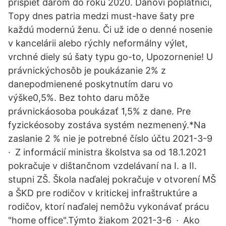
prispieť darom do roku 2020. Daňoví poplatníci,
Topy dnes patria medzi must-have šaty pre
každú modernú ženu. Či už ide o denné nosenie
v kancelárii alebo rýchly neformálny výlet,
vrchné diely sú šaty typu go-to, Upozornenie! U
právnickýchosôb je poukázanie 2% z
danepodmienené poskytnutím daru vo
výške0,5%. Bez tohto daru môže
právnickáosoba poukázať 1,5% z dane. Pre
fyzickéosoby zostáva systém nezmenený.*Na
zaslanie 2 % nie je potrebné číslo účtu 2021-3-9
· Z informácií ministra školstva sa od 18.1.2021
pokračuje v dištančnom vzdelávaní na I. a II.
stupni ZŠ. Škola naďalej pokračuje v otvorení MŠ
a ŠKD pre rodičov v kritickej infraštruktúre a
rodičov, ktorí naďalej nemôžu vykonávať prácu
"home office".Týmto žiakom 2021-3-6 · Ako