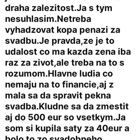
draha zalezitost.Ja s tym
nesuhlasim.Netreba
vyhadzovat kopa penazi za
svadbu.Je pravda,ze je to
udalost co ma kazda zena iba
raz za zivot,ale treba na to s
rozumom.Hlavne ludia co
nemaju na to financie,aj z
mala sa da spravit pekna
svadba.Kludne sa da zmestit
aj do 500 eur so vsetkym.Ja
som si kupila saty za 40eur a
bolo to zo svadobneho