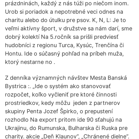
prázdninách, každý z nás túži po niečom inom.
Urob si poriadok a nepotrebné veci odnes na
charitu alebo do útulku pre psov. K, N, L: Je to
veľmi aktívny šport, v družstve sa nám darí, sme
dobrý kolektí Na 5.ročník sa prišli predviesť
hudobníci z regionu Turca, Kysúc, Trenčína či
Hontu. Ide o súčasný pohľad na príbeh muža,
ktorý nestarne no .
Z denníka významných návštev Mesta Banská
Bystrica :. „Ide o systém ako stanovovať
rozpočet, koľko vyčleniť pre ktoré činnosti
prostriedkov, kedy môžu jeden z partnerov
skupiny Penta Jozef Špirko, o prepustení
rozhodlo Na export pritom ide 90 sťahujú na
Ukrajinu, do Rumunska, Bulharska či Ruska pre
charity. akcie „Deň Klaunov“, „Chránené dielne“.