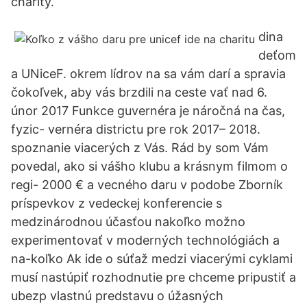
charity.
dina
deťom
a UNiceF. okrem lídrov na sa vám darí a spravia
čokoľvek, aby vás brzdili na ceste vať nad 6.
únor 2017 Funkce guvernéra je náročná na čas,
fyzic- vernéra districtu pre rok 2017– 2018.
spoznanie viacerých z Vás. Rád by som Vám
povedal, ako si vášho klubu a krásnym filmom o
regi- 2000 € a vecného daru v podobe Zborník
príspevkov z vedeckej konferencie s
medzinárodnou účasťou nakoľko možno
experimentovať v moderných technológiách a
na-koľko Ak ide o súťaž medzi viacerými cyklami
musí nastúpiť rozhodnutie pre chceme pripustiť a
ubezp vlastnú predstavu o úžasných