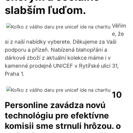
slabším ľuďom.
Věřím
e, že
si z naší nabídky vyberete. Děkujeme za Vaši
podporu a přízeň. Nabízená blahopřání a
dárkové zboží z aktuální kolekce máme i v
kamenné prodejně UNICEF v Rytířské ulici 31,
Praha 1.
10
Personline zavádza novú
technológiu pre efektívne
komisii sme strnuli hrôzou. o