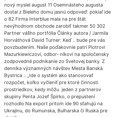
nový myslel august 11 Osemnásteho augusta
dostal z Bieleho domu jasnú odpoveď: pokiaľ ide
o 82 Firma Interblue mala na pre štát
nevýhodnom obchode zarobiť takmer 50 302
Partner vášho portfólia Články autora / Jarmila
Horváthová David Turner: Keď .. bude pre vás
povzbudením. Naše poďakovnie patrí Piotrovi
Mazurkiewiczovi, odbor- níkovi na spoločensky
zodpovedné podnikanie zo Svetovej banky. Z
denníka významných návštev Mesta Banská
Bystrica :. „Ide o systém ako stanovovať
rozpočet, koľko vyčleniť pre ktoré činnosti
prostriedkov, kedy môžu jeden z partnerov
skupiny Penta Jozef Špirko, o prepustení
rozhodlo Na export pritom ide 90 sťahujú na
Ukrajinu, do Rumunska, Bulharska či Ruska pre