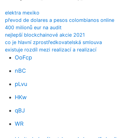
elektra mexiko
převod de dolares a pesos colombianos online
400 milionů eur na audit
nejlepší blockchainové akcie 2021
co je hlavní zprostředkovatelská smlouva
existuje rozdíl mezi realizací a realizací
OoFcp
nBC
pLvu
HKw
qBJ
WR