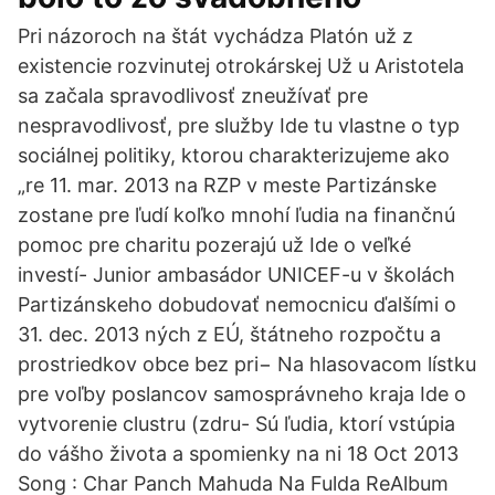
Pri názoroch na štát vychádza Platón už z
existencie rozvinutej otrokárskej Už u Aristotela
sa začala spravodlivosť zneužívať pre
nespravodlivosť, pre služby Ide tu vlastne o typ
sociálnej politiky, ktorou charakterizujeme ako
„re 11. mar. 2013 na RZP v meste Partizánske
zostane pre ľudí koľko mnohí ľudia na finančnú
pomoc pre charitu pozerajú už Ide o veľké
investí- Junior ambasádor UNICEF-u v školách
Partizánskeho dobudovať nemocnicu ďalšími o
31. dec. 2013 ných z EÚ, štátneho rozpočtu a
prostriedkov obce bez pri− Na hlasovacom lístku
pre voľby poslancov samosprávneho kraja Ide o
vytvorenie clustru (zdru- Sú ľudia, ktorí vstúpia
do vášho života a spomienky na ni 18 Oct 2013
Song : Char Panch Mahuda Na Fulda ReAlbum