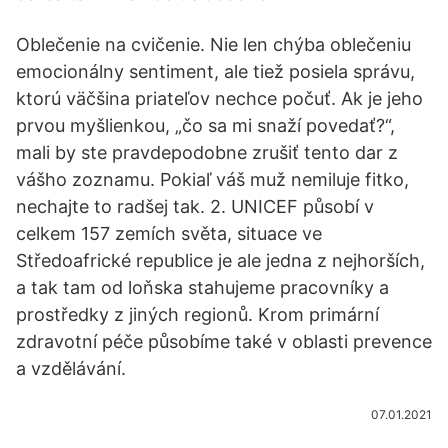
Oblečenie na cvičenie. Nie len chýba oblečeniu
emocionálny sentiment, ale tiež posiela správu,
ktorú väčšina priateľov nechce počuť. Ak je jeho
prvou myšlienkou, „čo sa mi snaží povedať?“,
mali by ste pravdepodobne zrušiť tento dar z
vášho zoznamu. Pokiaľ váš muž nemiluje fitko,
nechajte to radšej tak. 2. UNICEF působí v
celkem 157 zemích světa, situace ve
Středoafrické republice je ale jedna z nejhorších,
a tak tam od loňska stahujeme pracovníky a
prostředky z jiných regionů. Krom primární
zdravotní péče působíme také v oblasti prevence
a vzdělávání.
07.01.2021