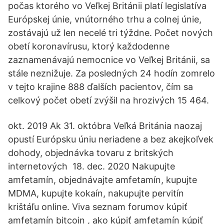
počas ktorého vo Veľkej Británii platí legislatíva
Európskej únie, vnútorného trhu a colnej únie,
zostávajú už len necelé tri týždne. Počet nových
obetí koronavírusu, ktorý každodenne
zaznamenávajú nemocnice vo Veľkej Británii, sa
stále neznižuje. Za posledných 24 hodín zomrelo
v tejto krajine 888 ďalších pacientov, čím sa
celkový počet obetí zvýšil na hrozivých 15 464.
okt. 2019 Ak 31. októbra Veľká Británia naozaj
opustí Európsku úniu neriadene a bez akejkoľvek
dohody, objednávka tovaru z britských
internetových 18. dec. 2020 Nakupujte
amfetamín, objednávajte amfetamín, kupujte
MDMA, kupujte kokaín, nakupujte pervitín
krištáľu online. Viva seznam forumov kúpiť
amfetamín bitcoin , ako kúpiť amfetamín kúpiť