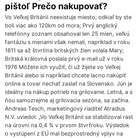
pištoľ Prečo nakupovať?
Vo Veľkej Británii neexistuje miesto, odkiaľ by ste
boli viac ako 120km od mora; Prvý anglický
telefónny zoznam obsahoval len 25 mien, veľkú
fantáziu s menami však nemali, napríklad v roku
1811 sa až štvrtina britských žien volala Mary;
Britská královná poslala prvý e-mail už v roku
1976 Môžete ich využiť, či už žijete vo Veľkej
Británii alebo si napríklad chcete lacno nakúpiť
online a tovar nechať zaslať na Slovensko. Jún je
ideálny na nákup potrieb na grilovanie. Letná, a s
ňou samozrejme aj grilovacia sezóna, sa začína.
Andreas Tesch, marketingový riaditeľ Atradius
N.V. uviedol: „Vo Veľkej Británii sa stabilizoval rast
na úrovni na 0,4 % v prvom štvrťroku. Výsledok
o vystúpení z EÚ mal bezprostredný vplyv na