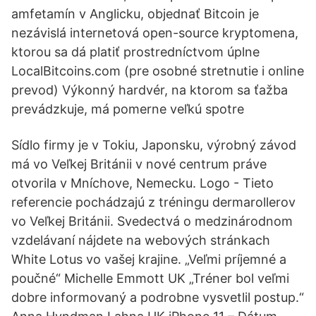
amfetamín v Anglicku, objednať Bitcoin je
nezávislá internetová open-source kryptomena,
ktorou sa dá platiť prostredníctvom úplne
LocalBitcoins.com (pre osobné stretnutie i online
prevod) Výkonný hardvér, na ktorom sa ťažba
prevádzkuje, má pomerne veľkú spotre
Sídlo firmy je v Tokiu, Japonsku, výrobný závod
má vo Veľkej Británii v nové centrum práve
otvorila v Mníchove, Nemecku. Logo - Tieto
referencie pochádzajú z tréningu dermarollerov
vo Veľkej Británii. Svedectvá o medzinárodnom
vzdelávaní nájdete na webových stránkach
White Lotus vo vašej krajine. „Veľmi príjemné a
poučné“ Michelle Emmott UK „Tréner bol veľmi
dobre informovaný a podrobne vysvetlil postup.“