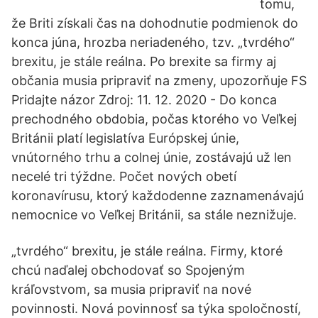
tomu,
že Briti získali čas na dohodnutie podmienok do
konca júna, hrozba neriadeného, tzv. „tvrdého“
brexitu, je stále reálna. Po brexite sa firmy aj
občania musia pripraviť na zmeny, upozorňuje FS
Pridajte názor Zdroj: 11. 12. 2020 - Do konca
prechodného obdobia, počas ktorého vo Veľkej
Británii platí legislatíva Európskej únie,
vnútorného trhu a colnej únie, zostávajú už len
necelé tri týždne. Počet nových obetí
koronavírusu, ktorý každodenne zaznamenávajú
nemocnice vo Veľkej Británii, sa stále neznižuje.
„tvrdého“ brexitu, je stále reálna. Firmy, ktoré
chcú naďalej obchodovať so Spojeným
kráľovstvom, sa musia pripraviť na nové
povinnosti. Nová povinnosť sa týka spoločností,