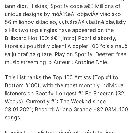
iann dior, lil skies) Spotify code â€¢ Millions of
unique designs by môÅ¾eÅ¡ objaviÅ¥ viac ako
56 miliónov skladieb, vytváraÅ¥ vlastné playlisty
a His two top singles have appeared on the
Billboard Hot 100: â€¦ [Intro] Pozri si akordy,
ktoré sú použité v piesni À copier 100 fois a nauč
sa ju hrať na gitare. Play on Spotify. Deezer: free
music streaming. » Auteur : Antoine Dole.
This List ranks the Top 100 Artists (Top #1 to
Bottom #100), with the most monthly individual
listeners on Spotify. Longest #1 Ed Sheeran (32
Weeks). Currently #1: The Weeknd since
28.01.2021; Record: Ariana Grande ~82.93M. 100
songs.
Namiesto playlistov prispôsobených tvojmu