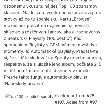
osobnému vkusu tu nájdeš Top 100 zoznamov
skladieb. Nájde sa tu všetko od celosvetovej top
stovky až po tú španielsku. Kartu „Browse“
môžeš tiež použiť na objavenie najnovších
skladieb a rozličných žánrov, ako aj rozhovorov
z Beats 1. 6. Playlisty (100 best of) Keď
spomeniem Playlisty v GPM mám na mysli dva
momenty: a) Automatické playlisty. Predstavte
si, že si dáte sledovať na Spotify nového umelca,
respektíve, že si uložíte jeho album, počkáte 2-5
minút ho už máte tento stiahnutý v mobile.
Presne takto funguje automatický playlist
'Naposledy pridané'.
blackbear from #78
#107. Adele from #97