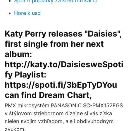
Spor o poplatky za kreditnú kartu
Hore k usd
Katy Perry releases "Daisies",
first single from her next
album:
http://katy.to/DaisiesweSpoti
fy Playlist:
https://spoti.fi/3bEpTyDYou
can find Dream Chart,
PMX mikrosystém PANASONIC SC-PMX152EGS
v štýlovom striebornom dizajne si vás získa
nielen svojím vzhľadom, ale i obdivuhodným
zvukom.