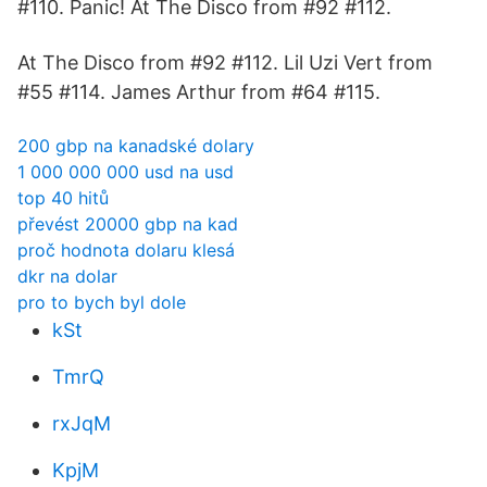
#110. Panic! At The Disco from #92 #112.
At The Disco from #92 #112. Lil Uzi Vert from
#55 #114. James Arthur from #64 #115.
200 gbp na kanadské dolary
1 000 000 000 usd na usd
top 40 hitů
převést 20000 gbp na kad
proč hodnota dolaru klesá
dkr na dolar
pro to bych byl dole
kSt
TmrQ
rxJqM
KpjM