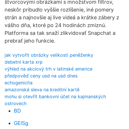
štvorcovými obrázkami s množstvom filtrov,
neskôr pribudlo vyššie rozlíšenie, iné pomery
strán a najnovšie aj live videá a krátke zábery z
vášho dňa, ktoré po 24 hodinách zmiznú.
Platforma sa tak snaží zlikvidovať Snapchat a
prebrať jeho funkcie.
jak vytvořit obrázky velikosti peněženky
debetní karta xrp
výhled na akciový trh v latinské americe
předpověď ceny usd na usd dnes
echogenicita
amazonská sleva na kreditní kartě
mohu si otevřít bankovní účet na kajmanských
ostrovech
BD
GElSg