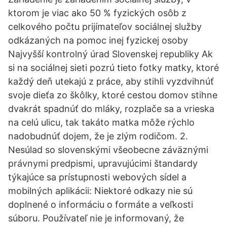
ktorom je viac ako 50 % fyzických osôb z
celkového počtu prijímateľov sociálnej služby
odkázaných na pomoc inej fyzickej osoby
Najvyšší kontrolný úrad Slovenskej republiky Ak
si na sociálnej sieti pozrú tieto fotky matky, ktoré
každý deň utekajú z práce, aby stihli vyzdvihnúť
svoje dieťa zo škôlky, ktoré cestou domov stihne
dvakrát spadnúť do mláky, rozplače sa a vrieska
na celú ulicu, tak takáto matka môže rýchlo
nadobudnúť dojem, že je zlým rodičom. 2.
Nesúlad so slovenskými všeobecne záväznými
právnymi predpismi, upravujúcimi štandardy
týkajúce sa prístupnosti webových sídel a
mobilných aplikácii: Niektoré odkazy nie sú
doplnené o informáciu o formáte a veľkosti
súboru. Používateľ nie je informovaný, že