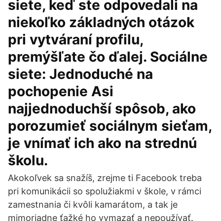
siete, keď ste odpovedali na
niekoľko základných otázok
pri vytváraní profilu,
premýšľate čo ďalej. Sociálne
siete: Jednoduché na
pochopenie Asi
najjednoduchší spôsob, ako
porozumieť sociálnym sieťam,
je vnímať ich ako na strednú
školu.
Akokoľvek sa snažíš, zrejme ti Facebook treba
pri komunikácii so spolužiakmi v škole, v rámci
zamestnania či kvôli kamarátom, a tak je
mimoriadne ťažké ho vymazať a nepoužívať.