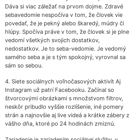
Dáva si viac záležať na prvom dojme. Zdravé
sebavedomie nespočíva v tom, že človek vie
povedať, že je pekný alebo škaredý, múdry či
hlúpy. Spočíva práve v tom, že človek si je plne
vedomí všetkých svojich dostatkov,
nedostatkov. Je to seba-vedomie. Je vedomý
samého seba a je s tým spokojný, vyrovnal sa
sám so sebou.
4. Siete sociálnych voľnočasových aktivít Aj
Instagram už patrí Facebooku. Začínal so
štvorcovými obrázkami s množstvom filtrov,
neskôr pribudlo vyššie rozlíšenie, iné pomery
strán a najnovšie aj live videá a krátke zábery z
vášho dňa, ktoré po 24 hodinách zmiznú.
Zariadenie je zariadením sociálnej služby, v