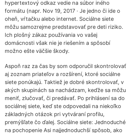
hypertextový odkaz vedie na súbor iného
formátu (napr. Nov 19, 2017 · Je jedno či ide o
oheň, vŕtačku alebo internet. Sociálne siete
môžu samozrejme predstavovať pre deti riziko.
Ich plošný zákaz používania vo vašej
domácnosti však nie je riešením a spôsobí
možno ešte väčšie škody.
Aspoň raz za čas by som odporučil skontrolovať
aj zoznam priateľov a rozšírení, ktoré sociálne
siete ponúkajú. Taktiež je dobré skontrolovať, v
akých skupinách sa nachádzam, keďže sa môžu
meniť, zlučovať, či predávať. Po prihlásení sa do
sociálnej siete, keď ste odpovedali na niekoľko
základných otázok pri vytváraní profilu,
premýšľate čo ďalej. Sociálne siete: Jednoduché
na pochopenie Asi najjednoduchší spôsob, ako