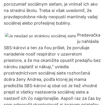
porozumieť sociálnym sieťam, je vnímať ich ako
na strednú školu. Treba si však uvedomiť, že
pravdepodobne nikdy neopustí mantinely vašej
sociálnej alebo profesijnej bubliny.
Predavačka
ju nahlásila
SBS-károvi a ten za ňou prišiel, že porušuje
nariadenie nosiť respirátor v uzavretom
priestore, a že ma okamžite opustiť predajňu bez
nároku zaplatiť si nákup," uviedla
prostredníctvom sociálnej siete rozhorčená
dcéra ženy Andrea, podľa ktorej jej mama
predložila SBS-károvi aj obal od Je tiež vhodné
prejsť si všetky nastavenia sociálnej siete a
nastaviť ich čo najprísnejšie. Aspoň raz za čas by
som odporučil skontrolovať aj zoznam priateľov