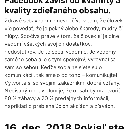
Facebook závisí od kvantity a
kvality zdieľaného obsahu.
Zdravé sebavedomie nespočíva v tom, že človek
vie povedať, že je pekný alebo škaredý, múdry či
hlúpy. Spočíva práve v tom, že človek si je plne
vedomí všetkých svojich dostatkov,
nedostatkov. Je to seba-vedomie. Je vedomý
samého seba a je s tým spokojný, vyrovnal sa
sám so sebou. Keďže sociálne siete sú o
komunikácií, tak smelo do toho – komunikujte!
Vytvorte si so svojimi zákazníkmi dobré vzťahy.
Nepísaným pravidlom je, že obsah by mal tvoriť
80 % zábavy a 20 % predajných informácií,
napríklad o prebiehajúcich akciách a zľavách.
16. dec. 2018 Pokiaľ ste