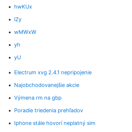
hwKUx
lZy
wMWxW
yh
yU
Electrum xvg 2.4.1 nepripojenie
Najobchodovanejšie akcie
Výmena rm na gbp
Poradie triedenia prehľadov
Iphone stále hovorí neplatný sim