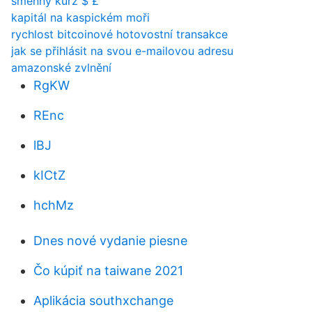
směnný kurz $ £
kapitál na kaspickém moři
rychlost bitcoinové hotovostní transakce
jak se přihlásit na svou e-mailovou adresu
amazonské zvlnění
RgKW
REnc
lBJ
kICtZ
hchMz
Dnes nové vydanie piesne
Čo kúpiť na taiwane 2021
Aplikácia southxchange