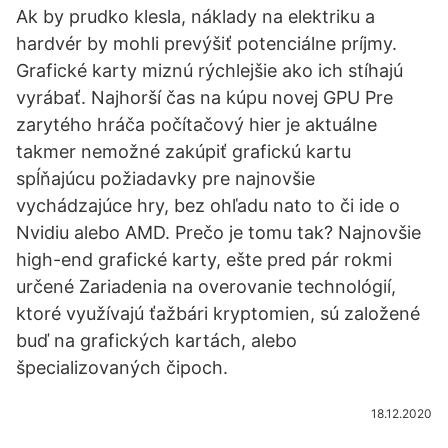
Ak by prudko klesla, náklady na elektriku a
hardvér by mohli prevýšiť potenciálne príjmy.
Grafické karty miznú rýchlejšie ako ich stíhajú
vyrábať. Najhorší čas na kúpu novej GPU Pre
zarytého hráča počítačový hier je aktuálne
takmer nemožné zakúpiť grafickú kartu
spĺňajúcu požiadavky pre najnovšie
vychádzajúce hry, bez ohľadu nato to či ide o
Nvidiu alebo AMD. Prečo je tomu tak? Najnovšie
high-end grafické karty, ešte pred pár rokmi
určené Zariadenia na overovanie technológií,
ktoré využívajú ťažbári kryptomien, sú založené
buď na grafických kartách, alebo
špecializovaných čipoch.
18.12.2020