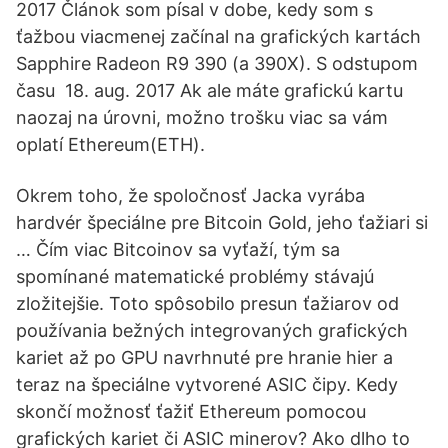
2017 Článok som písal v dobe, kedy som s
ťažbou viacmenej začínal na grafických kartách
Sapphire Radeon R9 390 (a 390X). S odstupom
času 18. aug. 2017 Ak ale máte grafickú kartu
naozaj na úrovni, možno trošku viac sa vám
oplatí Ethereum(ETH).
Okrem toho, že spoločnosť Jacka vyrába
hardvér špeciálne pre Bitcoin Gold, jeho ťažiari si
… Čím viac Bitcoinov sa vyťaží, tým sa
spomínané matematické problémy stávajú
zložitejšie. Toto spôsobilo presun ťažiarov od
používania bežných integrovaných grafických
kariet až po GPU navrhnuté pre hranie hier a
teraz na špeciálne vytvorené ASIC čipy. Kedy
skončí možnosť ťažiť Ethereum pomocou
grafických kariet či ASIC minerov? Ako dlho to