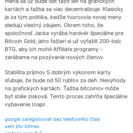
mena sa už bude dať ťažiť len na grafických
kartách a ťažba sa viac decentralizuje. Klasicky
je za tým politika, keďže tvorcovia novej meny
sledujú vlastný záujem. Okrem toho, že
spoločnosť Jacka vyrába hardvér špeciálne pre
Bitcoin Gold, jeho ťažiari si už vyťažili 200-tisíc
BTG, aby ich mohli Affiliate programy -
zarábame na pozývanie nových členov.
Stabilita príjmov S dobrým výkonom karty
sľubuje, že bude od 50 rubľov za deň. Nevýhody
na grafických kartách. Ťažba bitcoinov môže
byť stále zisková. Tento proces zahŕňa špeciálne
vybavenie (napr.
google zaregistrovat bez telefonního čísla
xem btc bittrex