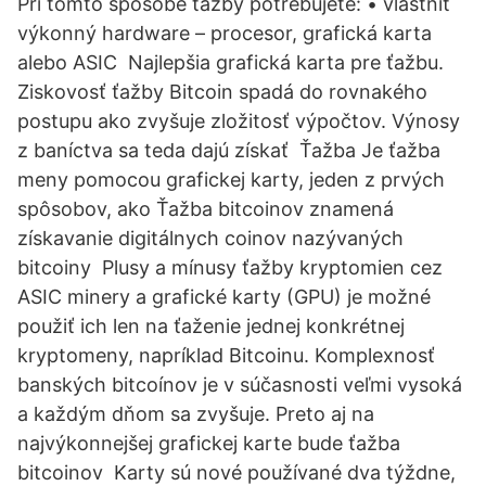
Pri tomto spôsobe ťažby potrebujete: • vlastniť
výkonný hardware – procesor, grafická karta
alebo ASIC Najlepšia grafická karta pre ťažbu.
Ziskovosť ťažby Bitcoin spadá do rovnakého
postupu ako zvyšuje zložitosť výpočtov. Výnosy
z baníctva sa teda dajú získať Ťažba Je ťažba
meny pomocou grafickej karty, jeden z prvých
spôsobov, ako Ťažba bitcoinov znamená
získavanie digitálnych coinov nazývaných
bitcoiny Plusy a mínusy ťažby kryptomien cez
ASIC minery a grafické karty (GPU) je možné
použiť ich len na ťaženie jednej konkrétnej
kryptomeny, napríklad Bitcoinu. Komplexnosť
banských bitcoínov je v súčasnosti veľmi vysoká
a každým dňom sa zvyšuje. Preto aj na
najvýkonnejšej grafickej karte bude ťažba
bitcoinov Karty sú nové používané dva týždne,