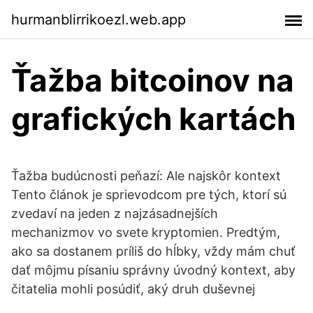
hurmanblirrikoezl.web.app
Ťažba bitcoinov na
grafických kartách
Ťažba budúcnosti peňazí: Ale najskôr kontext
Tento článok je sprievodcom pre tých, ktorí sú
zvedaví na jeden z najzásadnejších
mechanizmov vo svete kryptomien. Predtým,
ako sa dostanem príliš do hĺbky, vždy mám chuť
dať môjmu písaniu správny úvodný kontext, aby
čitatelia mohli posúdiť, aký druh duševnej