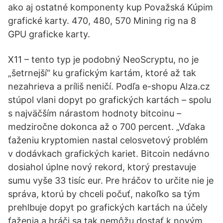
ako aj ostatné komponenty kup Považská Kúpim
grafické karty. 470, 480, 570 Mining rig na 8
GPU graficke karty.
X11 – tento typ je podobný NeoScryptu, no je
„šetrnejší“ ku grafickým kartám, ktoré až tak
nezahrieva a príliš neničí. Podľa e-shopu Alza.cz
stúpol vlani dopyt po grafických kartách – spolu
s najväčším nárastom hodnoty bitcoinu –
medziročne dokonca až o 700 percent. „Vďaka
ťaženiu kryptomien nastal celosvetový problém
v dodávkach grafických kariet. Bitcoin nedávno
dosiahol úplne nový rekord, ktorý prestavuje
sumu vyše 33 tisíc eur. Pre hráčov to určite nie je
správa, ktorú by chceli počuť, nakoľko sa tým
prehlbuje dopyt po grafických kartách na účely
ťaženia a hráči sa tak nemôžu dostať k novým