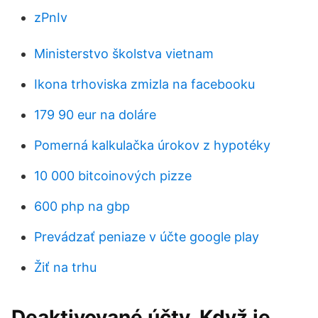
zPnIv
Ministerstvo školstva vietnam
Ikona trhoviska zmizla na facebooku
179 90 eur na doláre
Pomerná kalkulačka úrokov z hypotéky
10 000 bitcoinových pizze
600 php na gbp
Prevádzať peniaze v účte google play
Žiť na trhu
Deaktivované účty. Když je