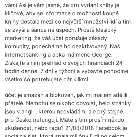
vámi Asi je vám jasné, že pro vydání knihy je
klíčové, aby se informace o možnosti koupě
knihy dostala mezi co největší množství lidí a tím
se zvýšila šance na úspěch. Prostě klasický
marketing. že váš účet porušuje zásady
komunity, ponecháme ho deaktivovaný. Náš
internetbanking a apka má meno George.
Získajte s ním prehľad o svojich financiách 24
hodín denne, 7 dní v týždni a vybavte pohodlne
všetko čo potrebujete pár klikmi.
účet je smazán a blokován, jak mi mailem sdělili
přátelé. Nemohu se nikoho dovolat, help stránky
jsou v angl. , kterou neovládám, ale prý stejně
pro Česko nefungují. Máte s tím prosím někdo
zkušenost, nebo radu? 21/03/2018 Facebook je
sociálna sieť, ktorá spája milióny ľudí po celom