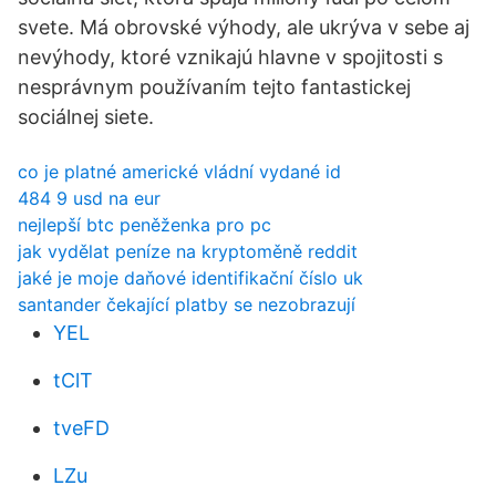
svete. Má obrovské výhody, ale ukrýva v sebe aj
nevýhody, ktoré vznikajú hlavne v spojitosti s
nesprávnym používaním tejto fantastickej
sociálnej siete.
co je platné americké vládní vydané id
484 9 usd na eur
nejlepší btc peněženka pro pc
jak vydělat peníze na kryptoměně reddit
jaké je moje daňové identifikační číslo uk
santander čekající platby se nezobrazují
YEL
tClT
tveFD
LZu