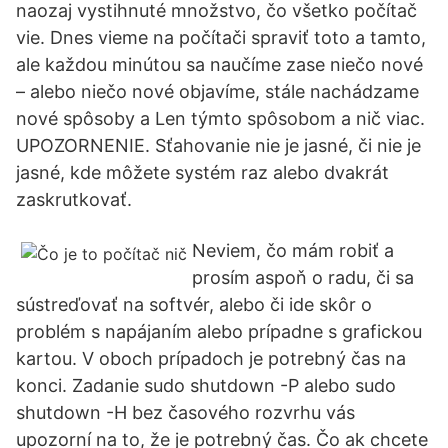
naozaj vystihnuté množstvo, čo všetko počítač
vie. Dnes vieme na počítači spraviť toto a tamto,
ale každou minútou sa naučíme zase niečo nové
– alebo niečo nové objavíme, stále nachádzame
nové spôsoby a Len týmto spôsobom a nič viac.
UPOZORNENIE. Sťahovanie nie je jasné, či nie je
jasné, kde môžete systém raz alebo dvakrát
zaskrutkovať.
Neviem, čo mám robiť a
prosím aspoň o radu, či sa
sústreďovať na softvér, alebo či ide skôr o
problém s napájaním alebo prípadne s grafickou
kartou. V oboch prípadoch je potrebný čas na
konci. Zadanie sudo shutdown -P alebo sudo
shutdown -H bez časového rozvrhu vás
upozorní na to, že je potrebný čas. Čo ak chcete