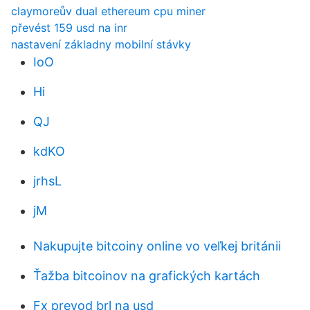
claymoreův dual ethereum cpu miner
převést 159 usd na inr
nastavení základny mobilní stávky
IoO
Hi
QJ
kdKO
jrhsL
jM
Nakupujte bitcoiny online vo veľkej británii
Ťažba bitcoinov na grafických kartách
Fx prevod brl na usd