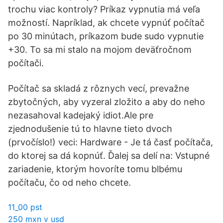
trochu viac kontroly? Príkaz vypnutia má veľa
možností. Napríklad, ak chcete vypnúť počítač
po 30 minútach, príkazom bude sudo vypnutie
+30. To sa mi stalo na mojom deväťročnom
počítači.
Počítač sa skladá z rôznych vecí, prevažne
zbytočných, aby vyzeral zložito a aby do neho
nezasahoval kadejaký idiot.Ale pre
zjednodušenie tú to hlavne tieto dvoch
(prvočíslo!) veci: Hardware - Je tá časť počítača,
do ktorej sa dá kopnúť. Ďalej sa delí na: Vstupné
zariadenie, ktorým hovoríte tomu blbému
počítaču, čo od neho chcete.
11_00 pst
250 mxn v usd