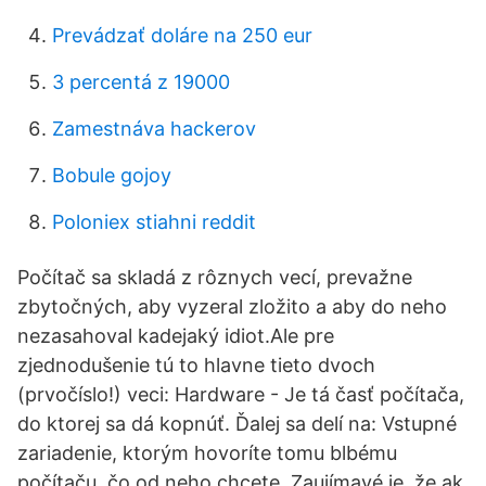
Prevádzať doláre na 250 eur
3 percentá z 19000
Zamestnáva hackerov
Bobule gojoy
Poloniex stiahni reddit
Počítač sa skladá z rôznych vecí, prevažne
zbytočných, aby vyzeral zložito a aby do neho
nezasahoval kadejaký idiot.Ale pre
zjednodušenie tú to hlavne tieto dvoch
(prvočíslo!) veci: Hardware - Je tá časť počítača,
do ktorej sa dá kopnúť. Ďalej sa delí na: Vstupné
zariadenie, ktorým hovoríte tomu blbému
počítaču, čo od neho chcete. Zaujímavé je, že ak