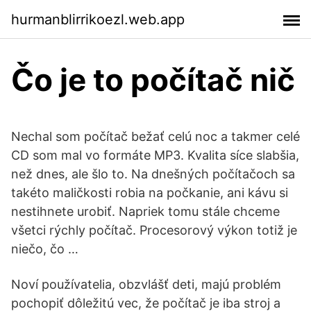
hurmanblirrikoezl.web.app
Čo je to počítač nič
Nechal som počítač bežať celú noc a takmer celé
CD som mal vo formáte MP3. Kvalita síce slabšia,
než dnes, ale šlo to. Na dnešných počítačoch sa
takéto maličkosti robia na počkanie, ani kávu si
nestihnete urobiť. Napriek tomu stále chceme
všetci rýchly počítač. Procesorový výkon totiž je
niečo, čo …
Noví používatelia, obzvlášť deti, majú problém
pochopiť dôležitú vec, že počítač je iba stroj a