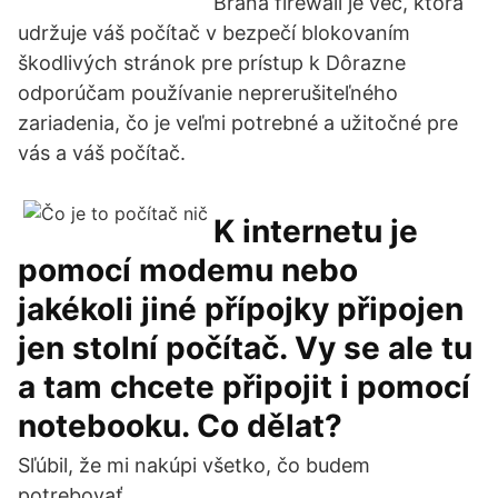
Brána firewall je vec, ktorá
udržuje váš počítač v bezpečí blokovaním
škodlivých stránok pre prístup k Dôrazne
odporúčam používanie neprerušiteľného
zariadenia, čo je veľmi potrebné a užitočné pre
vás a váš počítač.
K internetu je
pomocí modemu nebo
jakékoli jiné přípojky připojen
jen stolní počítač. Vy se ale tu
a tam chcete připojit i pomocí
notebooku. Co dělat?
Sľúbil, že mi nakúpi všetko, čo budem
potrebovať.