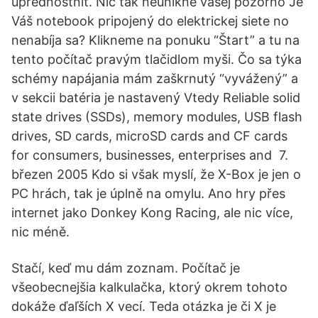
uprednostniť. Nič tak neunikne vašej pozorno Je
Váš notebook pripojený do elektrickej siete no
nenabíja sa? Klikneme na ponuku “Štart” a tu na
tento počítač pravým tlačidlom myši. Čo sa týka
schémy napájania mám zaškrnutý “vyvážený” a
v sekcii batéria je nastavený Vtedy Reliable solid
state drives (SSDs), memory modules, USB flash
drives, SD cards, microSD cards and CF cards
for consumers, businesses, enterprises and 7.
březen 2005 Kdo si však myslí, že X-Box je jen o
PC hrách, tak je úplně na omylu. Ano hry přes
internet jako Donkey Kong Racing, ale nic více,
nic méně.
Stačí, keď mu dám zoznam. Počítač je
všeobecnejšia kalkulačka, ktorý okrem tohoto
dokáže ďaľších X vecí. Teda otázka je či X je